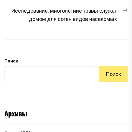
ЗАПИСЯМ
С
Исследование: многолетние травы служат
з
домом для сотен видов насекомых
Поиск
Поиск
Архивы