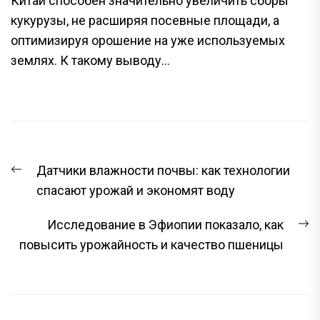
Китай способен значительно увеличить сборы
кукурузы, не расширяя посевные площади, а
оптимизируя орошение на уже используемых
землях. К такому выводу...
НАВИГАЦИЯ
Предыдущая
Датчики влажности почвы: как технологии
ПО
запись:
спасают урожай и экономят воду
ЗАПИСЯМ
С
Исследование в Эфиопии показало, как
з
повысить урожайность и качество пшеницы