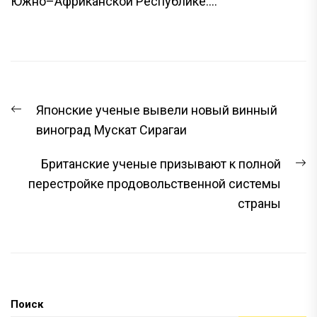
Южно–Африканской Республике....
НАВИГАЦИЯ
Предыдущая
Японские ученые вывели новый винный
ПО
запись:
виноград Мускат Сирагаи
ЗАПИСЯМ
С
Британские ученые призывают к полной
з
перестройке продовольственной системы
страны
Поиск