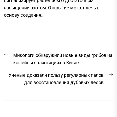
сигнализирует растениям о достаточном
насыщении азотом. Открытие может лечь в
основу создания...
НАВИГАЦИЯ
Предыдущая
Микологи обнаружили новые виды грибов на
ПО
запись:
кофейных плантациях в Китае
ЗАПИСЯМ
С
Ученые доказали пользу регулярных палов
з
для восстановления дубовых лесов