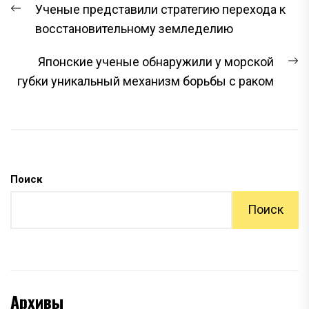
Предыдущая
Ученые представили стратегию перехода к
ПО
запись:
восстановительному земледелию
ЗАПИСЯМ
С
Японские ученые обнаружили у морской
з
губки уникальный механизм борьбы с раком
Поиск
Поиск
Архивы