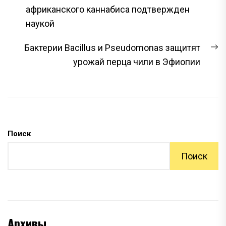
ПО
запись:
африканского каннабиса подтвержден
ЗАПИСЯМ
наукой
С
Бактерии Bacillus и Pseudomonas защитят
з
урожай перца чили в Эфиопии
Поиск
Поиск
Архивы