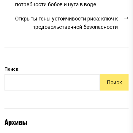
ПО
запись:
потребности бобов и нута в воде
ЗАПИСЯМ
С
Открыты гены устойчивости риса: ключ к
з
продовольственной безопасности
Поиск
Поиск
Архивы