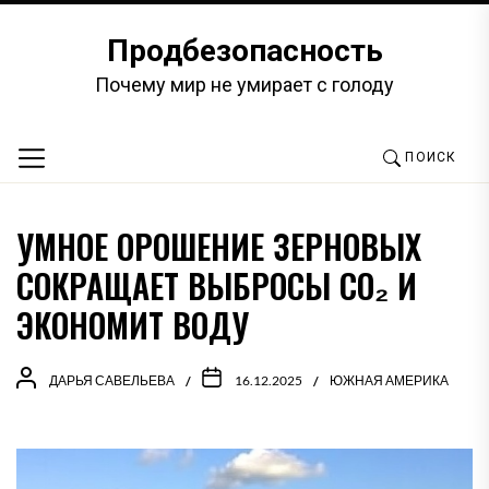
Перейти
к
Продбезопасность
содержимому
Почему мир не умирает с голоду
ПОИСК
УМНОЕ ОРОШЕНИЕ ЗЕРНОВЫХ
СОКРАЩАЕТ ВЫБРОСЫ CO₂ И
ЭКОНОМИТ ВОДУ
ДАРЬЯ САВЕЛЬЕВА
16.12.2025
ЮЖНАЯ АМЕРИКА