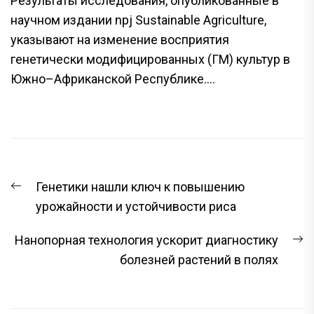
Результаты исследования, опубликованные в
научном издании npj Sustainable Agriculture,
указывают на изменение восприятия
генетически модифицированных (ГМ) культур в
Южно–Африканской Республике....
НАВИГАЦИЯ
Предыдущая
Генетики нашли ключ к повышению
ПО
запись:
урожайности и устойчивости риса
ЗАПИСЯМ
С
Нанопорная технология ускорит диагностику
з
болезней растений в полях