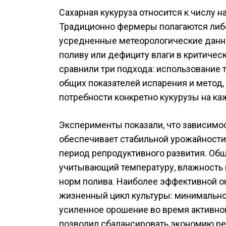
Сахарная кукуруза относится к числу 
Традиционно фермеры полагаются либо
усредненные метеорологические данны
поливу или дефициту влаги в критичес
сравнили три подхода: использование 
общих показателей испарения и метод
потребности конкретно кукурузы на ка
Эксперименты показали, что зависимос
обеспечивает стабильной урожайности
период репродуктивного развития. Общ
учитывающий температуру, влажность 
норм полива. Наиболее эффективной ок
жизненный цикл культуры: минимальное
усиленное орошение во время активно
позволил сбалансировать экономию р