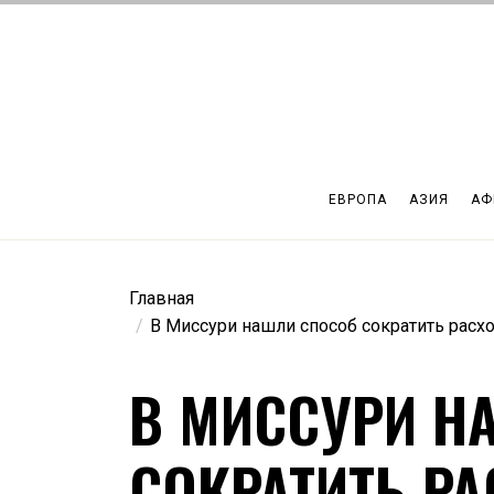
Перейти
к
содержимому
ЕВРОПА
АЗИЯ
АФ
Главная
В Миссури нашли способ сократить расх
В МИССУРИ Н
СОКРАТИТЬ Р