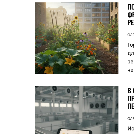
П
Ф
Р
ОЛ
Го
дл
ре
не
В
П
П
ОЛ
Ис