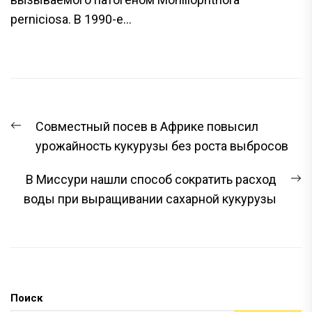
perniciosa. В 1990-е...
НАВИГАЦИЯ
Предыдущая
Совместный посев в Африке повысил
ПО
запись:
урожайность кукурузы без роста выбросов
ЗАПИСЯМ
С
В Миссури нашли способ сократить расход
з
воды при выращивании сахарной кукурузы
Поиск