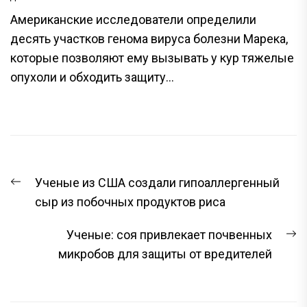
Американские исследователи определили
десять участков генома вируса болезни Марека,
которые позволяют ему вызывать у кур тяжелые
опухоли и обходить защиту...
НАВИГАЦИЯ
Предыдущая
Ученые из США создали гипоаллергенный
ПО
запись:
сыр из побочных продуктов риса
ЗАПИСЯМ
С
Ученые: соя привлекает почвенных
з
микробов для защиты от вредителей